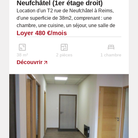
Neufchâtel (1er étage droit)
Location d'un T2 rue de Neufchâtel à Reims,
d'une superficie de 38m2, comprenant : une
chambre, une cuisine, un séjour, une salle de
Loyer 480 €/mois
bain avec douche, lavabo et W.C. et une...
38 m²
2 pièces
1 chambre
Découvrir