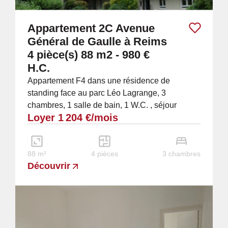
Appartement 2C Avenue
Général de Gaulle à Reims
4 pièce(s) 88 m2 - 980 €
H.C.
Appartement F4 dans une résidence de
standing face au parc Léo Lagrange, 3
chambres, 1 salle de bain, 1 W.C. , séjour
Loyer 1 204 €/mois
lumineux avec balcon exposé plein sud, cuisine
meublée et...
88 m²
4 pièces
3 chambres
Découvrir