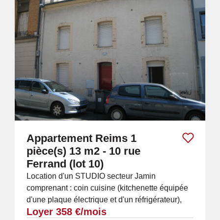
Appartement Reims 1
pièce(s) 13 m2 - 10 rue
Ferrand (lot 10)
Location d'un STUDIO secteur Jamin
comprenant : coin cuisine (kitchenette équipée
d'une plaque électrique et d'un réfrigérateur),
Loyer 358 €/mois
une pièce de vie, salle de bains avec