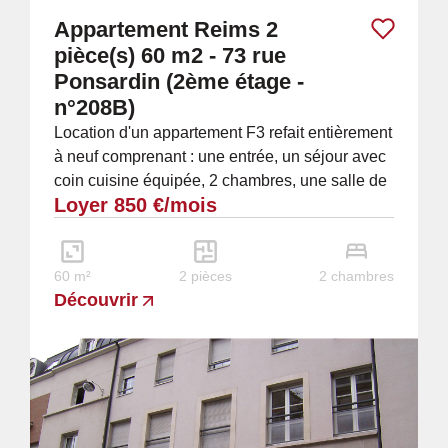
Appartement Reims 2
pièce(s) 60 m2 - 73 rue
Ponsardin (2ème étage -
n°208B)
Location d'un appartement F3 refait entièrement
à neuf comprenant : une entrée, un séjour avec
coin cuisine équipée, 2 chambres, une salle de
Loyer 850 €/mois
bains (baignoire et meuble vasque),...
60 m²
2 pièces
2 chambres
Découvrir