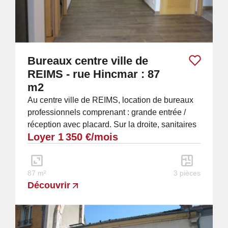
Bureaux centre ville de
REIMS - rue Hincmar : 87
m2
Au centre ville de REIMS, location de bureaux
professionnels comprenant : grande entrée /
réception avec placard. Sur la droite, sanitaires
Loyer 1 350 €/mois
(vasque, douche, WC). 2 Bureaux. Sur...
87 m²
3 pièces
Découvrir