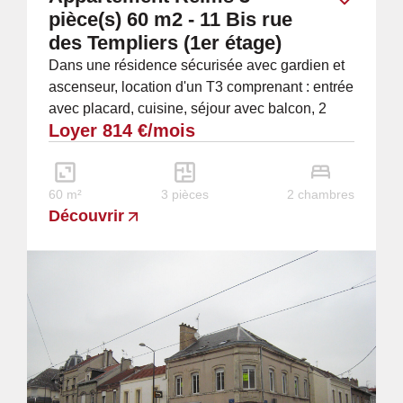
pièce(s) 60 m2 - 11 Bis rue
des Templiers (1er étage)
Dans une résidence sécurisée avec gardien et
ascenseur, location d'un T3 comprenant : entrée
avec placard, cuisine, séjour avec balcon, 2
Loyer 814 €/mois
chambres avec balcon dont une avec...
60 m²
3 pièces
2 chambres
Découvrir