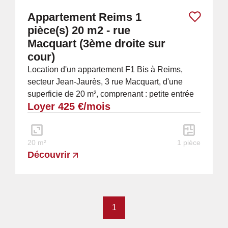
Appartement Reims 1
pièce(s) 20 m2 - rue
Macquart (3ème droite sur
cour)
Location d'un appartement F1 Bis à Reims,
secteur Jean-Jaurès, 3 rue Macquart, d'une
superficie de 20 m², comprenant : petite entrée
Loyer 425 €/mois
avec placard, coin cuisine, séjour, salle de...
20 m²
1 pièce
Découvrir
1