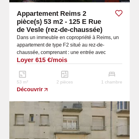
Appartement Reims 2
pièce(s) 53 m2 - 125 E Rue
de Vesle (rez-de-chaussée)
Dans un immeuble en copropriété à Reims, un
appartement de type F2 situé au rez-de-
chaussée, comprenant : une entrée avec
Loyer 615 €/mois
penderie, une cuisine en partie équipée, un
séjour avec...
53 m²
2 pièces
1 chambre
Découvrir