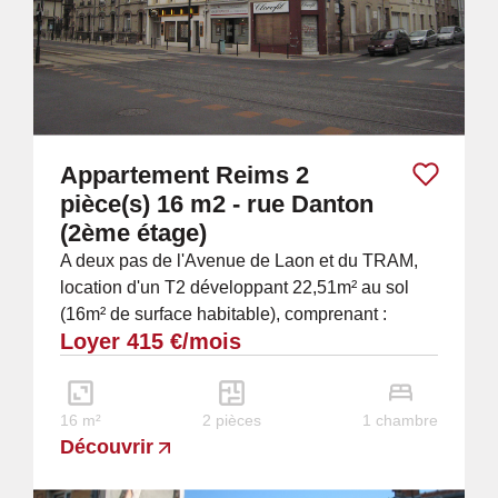
Appartement Reims 2
pièce(s) 16 m2 - rue Danton
(2ème étage)
A deux pas de l'Avenue de Laon et du TRAM,
location d'un T2 développant 22,51m² au sol
(16m² de surface habitable), comprenant :
Loyer 415 €/mois
entrée, coin cuisine meublée et kitchenette...
16 m²
2 pièces
1 chambre
Découvrir