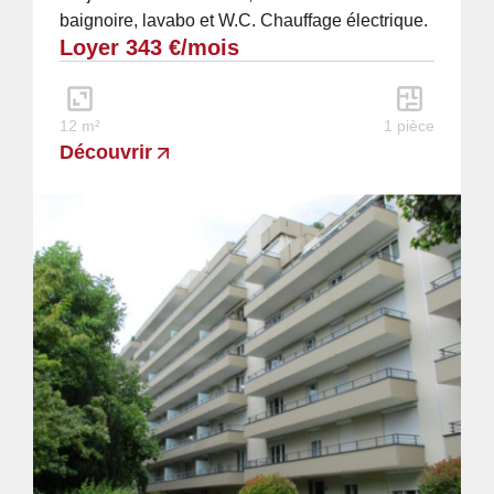
baignoire, lavabo et W.C. Chauffage électrique.
Loyer 343 €/mois
Loyer mensuel : 340 € H.C. + 3 € de...
12 m²
1 pièce
Découvrir