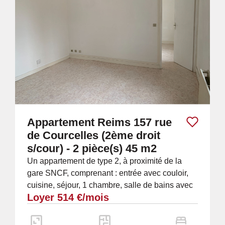
Appartement Reims 157 rue
de Courcelles (2ème droit
s/cour) - 2 pièce(s) 45 m2
Un appartement de type 2, à proximité de la
gare SNCF, comprenant : entrée avec couloir,
cuisine, séjour, 1 chambre, salle de bains avec
Loyer 514 €/mois
douche et meuble vasque, et W.C. séparés....