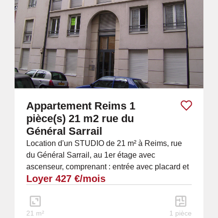
Appartement Reims 1
pièce(s) 21 m2 rue du
Général Sarrail
Location d'un STUDIO de 21 m² à Reims, rue
du Général Sarrail, au 1er étage avec
ascenseur, comprenant : entrée avec placard et
Loyer 427 €/mois
coin cuisine équipé (2 plaques électriques et...
21 m²
1 pièce